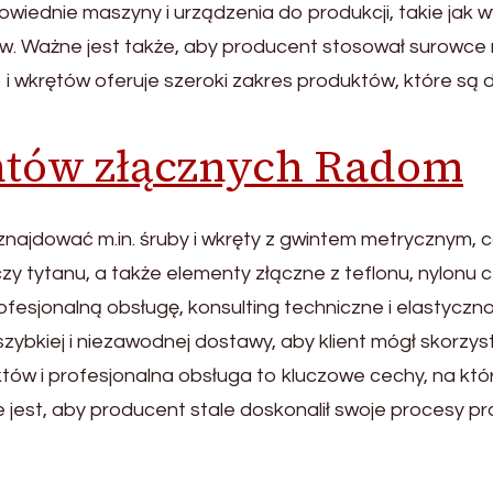
iednie maszyny i urządzenia do produkcji, takie jak wy
. Ważne jest także, aby producent stosował surowce na
i wkrętów oferuje szeroki zakres produktów, które s
ntów złącznych Radom
ajdować m.in. śruby i wkręty z gwintem metrycznym, 
czy tytanu, a także elementy złączne z teflonu, nylonu 
fesjonalną obsługę, konsulting techniczne i elastycz
szybkiej i niezawodnej dostawy, aby klient mógł skorz
tów i profesjonalna obsługa to kluczowe cechy, na któ
jest, aby producent stale doskonalił swoje procesy pr