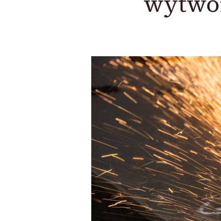
wytwór