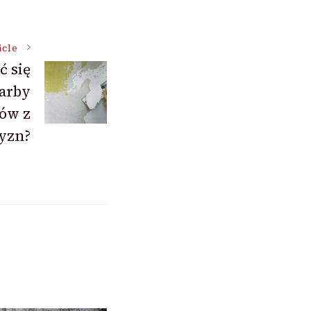
icle
ć się
farby
dów z
yzn?