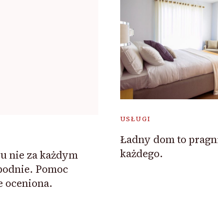
USŁUGI
Ładny dom to pragni
każdego.
iu nie za każdym
bodnie. Pomoc
ie oceniona.