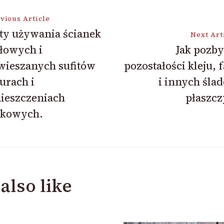
vious Article
ty używania ścianek
Next Art
łowych i
Jak pozby
ion
wieszanych sufitów
pozostałości kleju, 
urach i
i innych śla
ieszczeniach
płaszcz
tkowych.
also like