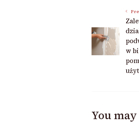
Post
Pre
Zale
dzia
Navigat
pod
w bi
pom
uży
You may 