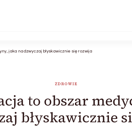
ny, jaka nadzwyczaj błyskawicznie się rozwija
ZDROWIE
acja to obszar medy
aj błyskawicznie si