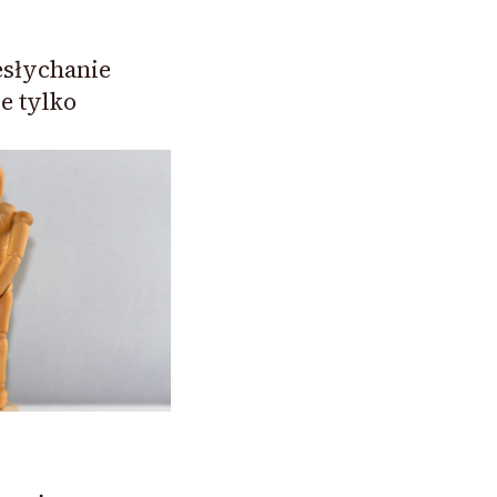
esłychanie
ie tylko