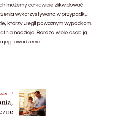
kach możemy całkowicie zlikwidować
leczenia wykorzystywana w przypadku
zie, którzy ulegli poważnym wypadkom.
tatnia nadzieja. Bardzo wiele osób ją
na jej powodzenie.
icle
nia,
aczne