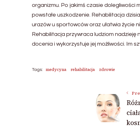
organizmu. Po jakimś czasie dolegliwości
powstałe uszkodzenie. Rehabilitacja dzis
urazów u sportowców oraz ułatwia życie n
Rehabilitacja przywraca ludziom nadzieję n
docenia i wykorzystuje jej możliwości. Im 
medycyna
rehabilitacja
zdrowie
Tags:
Post
Pre
Różn
ciał
Navigat
kos