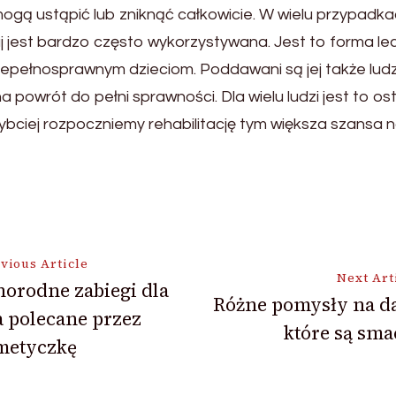
 mogą ustąpić lub zniknąć całkowicie. W wielu przypad
iaj jest bardzo często wykorzystywana. Jest to forma 
iepełnosprawnym dzieciom. Poddawani są jej także lud
a powrót do pełni sprawności. Dla wielu ludzi jest to os
szybciej rozpoczniemy rehabilitację tym większa szansa 
vious Article
Next Art
orodne zabiegi dla
Różne pomysły na da
a polecane przez
ion
które są sm
metyczkę