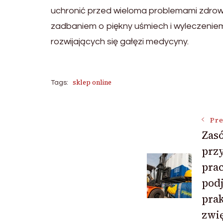
uchronić przed wieloma problemami zdrowo
zadbaniem o piękny uśmiech i wyleczeniem
rozwijających się gałęzi medycyny.
sklep online
Tags:
Post
Pre
Zasó
prz
Navigat
pra
podj
prak
zwi