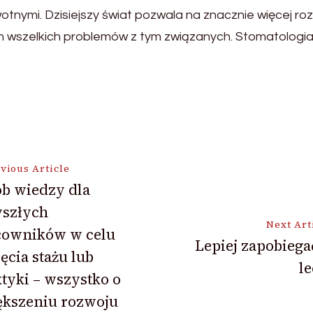
tnymi. Dzisiejszy świat pozwala na znacznie więcej ro
 wszelkich problemów z tym związanych. Stomatologia 
vious Article
b wiedzy dla
yszłych
ion
Next Art
cowników w celu
Lepiej zapobiega
ęcia stażu lub
l
tyki – wszystko o
ększeniu rozwoju