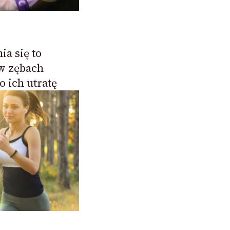
ia się to
w zębach
 ich utratę