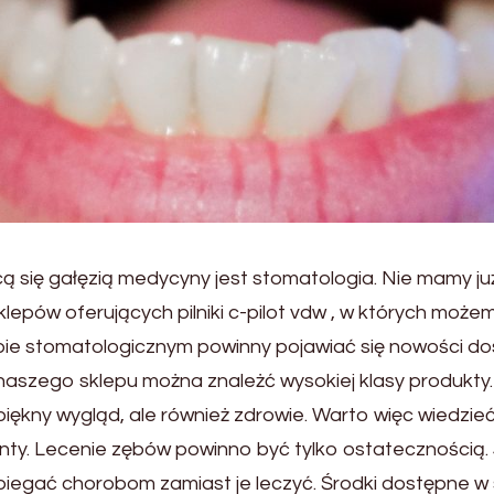
jącą się gałęzią medycyny jest stomatologia. Nie mamy
sklepów oferujących pilniki c-pilot vdw , w których mo
pie stomatologicznym powinny pojawiać się nowości d
naszego sklepu można znależć wysokiej klasy produkty
o piękny wygląd, ale również zdrowie. Warto więc wiedz
ty. Lecenie zębów powinno być tylko ostatecznością. 
iegać chorobom zamiast je leczyć. Środki dostępne 