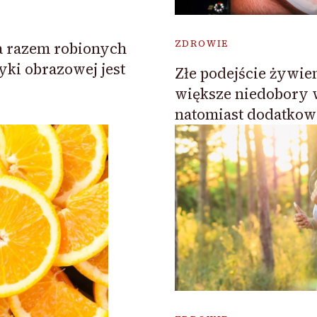
ZDROWIE
a razem robionych
yki obrazowej jest
Złe podejście żywien
większe niedobory 
natomiast dodatkowo