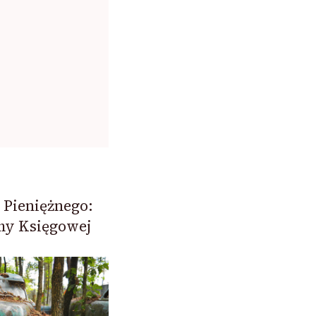
Pieniężnego:
my Księgowej
.