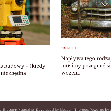
USŁUGI
Napływa tego rodza
musimy pożegnać si
s budowy – {kiedy
wozem.
t niezbędna
d.
Blossom Magazine | Developed By
Blossom Themes
.
Powered by