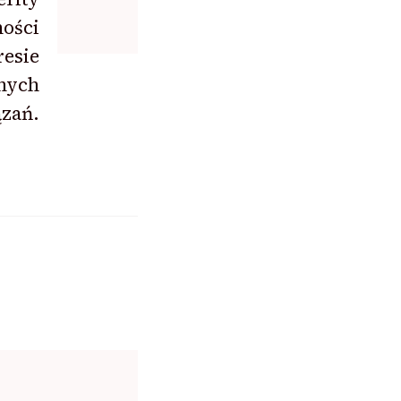
ności
resie
nych
zań.