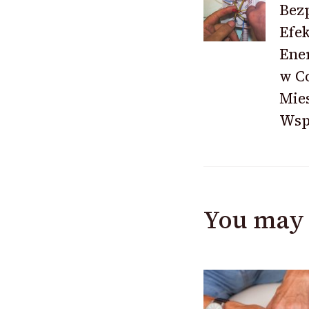
Bez
Efe
Ene
w C
Mie
Wsp
You may 