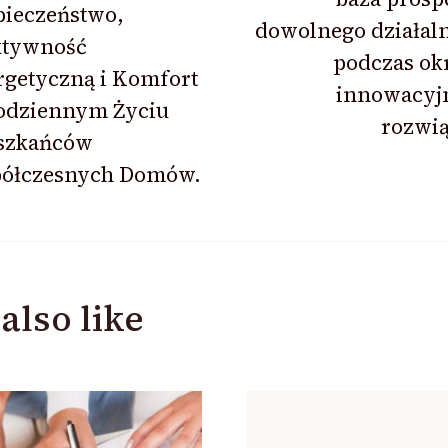
pieczeństwo,
dowolnego działal
ktywność
podczas ok
rgetyczną i Komfort
innowacyj
odziennym Życiu
rozwią
szkańców
ółczesnych Domów.
also like