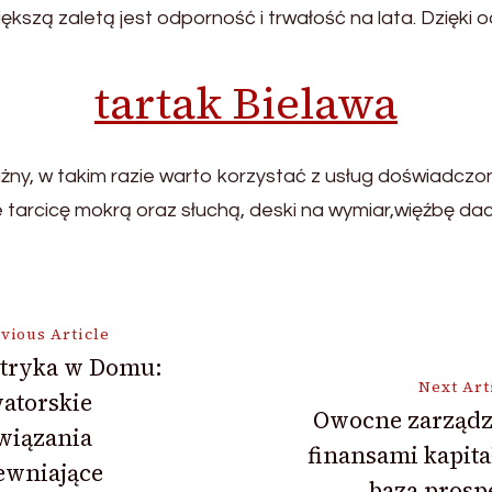
większą zaletą jest odporność i trwałość na lata. Dzięki
tartak Bielawa
ny, w takim razie warto korzystać z usług doświadczon
e tarcicę mokrą oraz słuchą, deski na wymiar,więźbę da
vious Article
ktryka w Domu:
Next Art
atorskie
ion
Owocne zarządz
wiązania
finansami kapit
ewniające
baza prosp