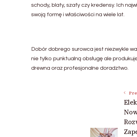
schody, blaty, szafy czy kredensy. Ich naj
swoją formę i właściwości na wiele lat.
Dobór dobrego surowca jest niezwykle waż
nie tylko punktualną obsługę ale produkuj
drewna oraz profesjonalne doradztwo.
Post
Pre
Ele
Now
Navigat
Roz
Zap