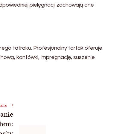
 odpowiedniej pielęgnacji zachowają one
ego tatraku. Profesjonalny tartak oferuje
chową, kantówki, impregnację, suszenie
icle
anie
ałem:
erity