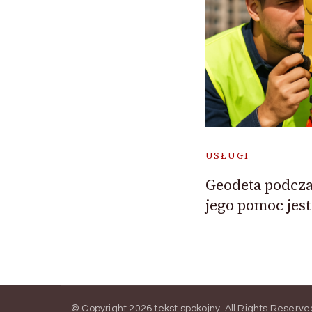
USŁUGI
Geodeta podcza
jego pomoc jes
© Copyright 2026
tekst spokojny
. All Rights Reserve