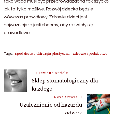
taka wada musi być przeprowadzaona tak szybko
jak to tylko możliwe. Rozwój dziecka będzie
wówczas prawidłowy. Zdrowie dzieci jest
najważniejsze jeśli chcemy, aby rozwijały się
prawodłowo.
spodziectwo chirurgia plastyczna
zdrowie spodziectwo
Tags:
Post
Previous Article
Sklep stomatologiczny dla
każdego
Navigation
Next Article
Uzależnienie od hazardu
odwyk